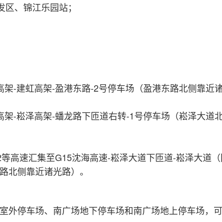
泾开发区、锦江乐园站；
架-建虹高架-盈港东路-2号停车场（盈港东路北侧靠近
架-崧泽高架-蟠龙路下匝道右转-1号停车场（崧泽大道北
2等高速汇集至G15沈海高速-崧泽大道下匝道-崧泽大道
东路北侧靠近诸光路）。
外停车场、南广场地下停车场和南广场地上停车场，可提供