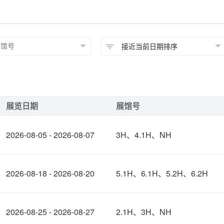
展览日期
展馆号
2026-08-05 - 2026-08-07
3H、4.1H、NH
2026-08-18 - 2026-08-20
5.1H、6.1H、5.2H、6.2H
2026-08-25 - 2026-08-27
2.1H、3H、NH