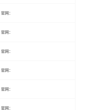
官网：
官网：
官网：
官网：
官网：
官网：