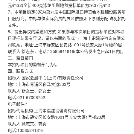
元/m:(2)全新400克涤纶阻燃地毯投标单价为:9.37元/m2
7、本项目确定3家为第九届中国国际进口博览会地毯铺设服务项
目服务商。中标单位实际负责的展区依照如下原则分配:详见招标
文件。
8、提出异议的渠道和方式:如果参与本次项目的投标单位对本项
目评标结果有异议，请以书面的形式与上海申诣建设咨询有限公
司联系，地址:上海市静安区长安路1001号长安大厦1号楼20层，
联系人:徐志东，电话:13585841816(本公告发出之日起1日内)。
三、监督部门
本招标项目的监督部门为/。
四、联系方式
招标人:国家会展中心(上海)有限责任公司
地址:上海市青浦区崧泽大道333号
联系人:靳女士、邵女士
电话:021-67008752
电子邮件:/
招标代理机构:上海申诣建设咨询有限公司
地址:上海市静安区长安路1001号长安大厦1号楼20层
联系人:徐志东、韩贞
电话:13585841816