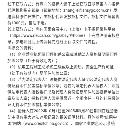
线下获取方式：有意向的投标人请于上述获取日期范围内向招标
代理机构指定邮箱（邮箱地址：zhangjie@shsygc.com.cn）发
送资料原件扫描件，由招标代理发放招标文件。招标文件每套售
价1000元，售后不退。
线上获取方式：需在国家会展中心（上海）电子招标采购平台
（https://www.neccsh.com/gzzbsy/#/home）上完成注册审核登
录，参与项目后上传资料完成线上获取文件的流程。
需提交的资料：
（1）企业营业执照复印件加盖公章或其他法人资格证明复印件
加盖公章（处于有效期内）；
（2）机电工程施工总承包三级或以上资质，安全生产许可证
（处于有效期内）复印件加盖公章；
（3）若为法定代表人：须提供法定代表人证明及法定代表人身
份证复印件加盖投标单位公章；或若为法定代表人授权人：须提
供法定代表人授权委托书及代理人身份证复印件加盖投标单位公
章及法人章；授权代理人须提供最近一个季度任一月的社保缴纳
证明复印件加盖投标单位公章；
（4）投标人在2022年10月1日至2025年9月30日期间在经营活
动中没有重大违法违规记录的相关证明材料。具体参照“信用中
国”网站（www.creditchina.gov.cn）、国家企业信息公示系统