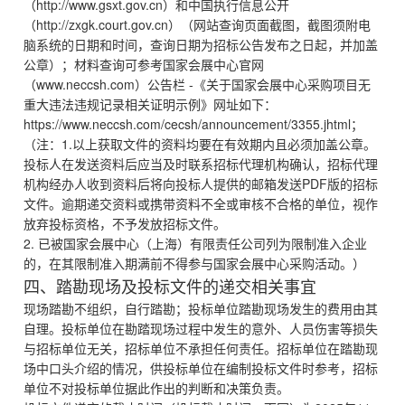
（http://www.gsxt.gov.cn）和中国执行信息公开
（http://zxgk.court.gov.cn）（网站查询页面截图，截图须附电
脑系统的日期和时间，查询日期为招标公告发布之日起，并加盖
公章）；材料查询可参考国家会展中心官网
（www.neccsh.com）公告栏 -《关于国家会展中心采购项目无
重大违法违规记录相关证明示例》网址如下：
https://www.neccsh.com/cecsh/announcement/3355.jhtml；
（注：1.以上获取文件的资料均要在有效期内且必须加盖公章。
投标人在发送资料后应当及时联系招标代理机构确认，招标代理
机构经办人收到资料后将向投标人提供的邮箱发送PDF版的招标
文件。逾期递交资料或携带资料不全或审核不合格的单位，视作
放弃投标资格，不予发放招标文件。
2. 已被国家会展中心（上海）有限责任公司列为限制准入企业
的，在其限制准入期满前不得参与国家会展中心采购活动。）
四、踏勘现场及投标文件的递交相关事宜
现场踏勘不组织，自行踏勘；投标单位踏勘现场发生的费用由其
自理。投标单位在勘踏现场过程中发生的意外、人员伤害等损失
与招标单位无关，招标单位不承担任何责任。招标单位在踏勘现
场中口头介绍的情况，供投标单位在编制投标文件时参考，招标
单位不对投标单位据此作出的判断和决策负责。