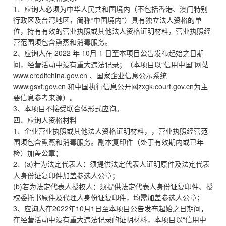
1、应询人必须为中华人民共和国境内（不包括香港、澳门特别
行政区及台湾地区，简称“中国境内”）具有独立法人资格的单
位，持有有效的营业执照或其他法人资格证明材料，营业执照经
营范围须包含熏蒸和消毒服务。
2、应询人在 2022 年 10月 1 日至本项目公告发布起始之日期
间，经营活动中没有重大违法记录；（本项目以“信用中国”网站
www.creditchina.gov.cn 、国家企业信息公示系统
www.gsxt.gov.cn 和中国执行信息公开网zxgk.court.gov.cn为主
要信息参考来源）。
3、本项目不接受联合体形式应询。
四、应询人资格材料
1、企业营业执照或其他法人资格证明材料，，营业执照经营范
围须包含熏蒸和消毒服务。副本复印件（处于有效期内或已年
检）加盖公章；
2、(a)若为法定代表人：须提供法定代表人证明原件及法定代表
人身份证复印件加盖参选人公章；
(b)若为法定代表人授权人：须提供法定代表人身份证复印件、授
权委托书原件及代理人身份证复印件，均需加盖参选人公章；
3、应询人在2022年10月1日至本项目公告发布起始之日期间，
在经营活动中没有重大违法记录的证明材料，本项目以“信用中